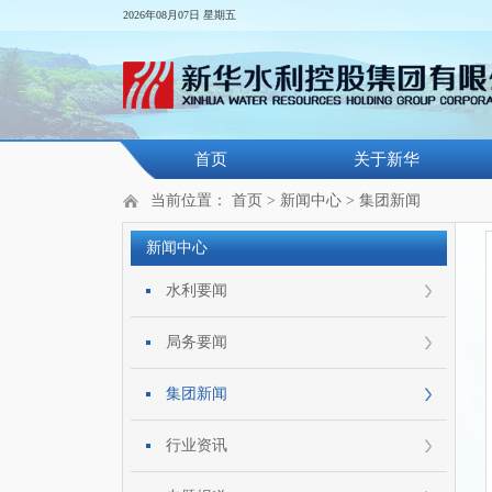
2026年08月07日 星期五
首页
关于新华
当前位置：
首页
>
新闻中心
>
集团新闻
新闻中心
水利要闻
局务要闻
集团新闻
行业资讯