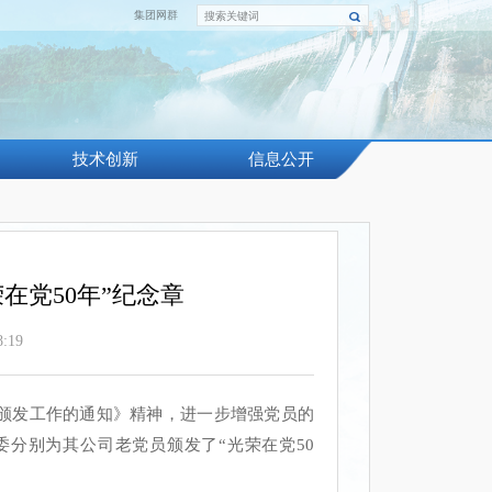
集团网群
技术创新
信息公开
在党50年”纪念章
:19
颁发工作的通知》精神，进一步增强党员的
分别为其公司老党员颁发了“光荣在党50