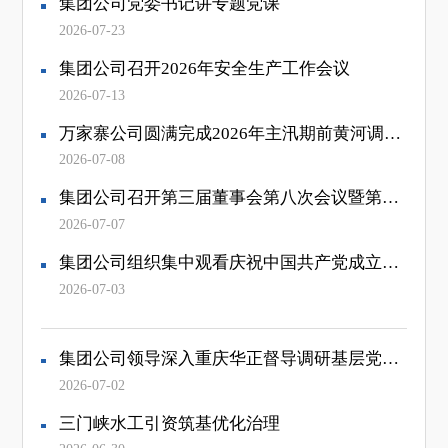
集团公司党委书记讲专题党课
2026-07-23
集团公司召开2026年安全生产工作会议
2026-07-13
万家寨公司圆满完成2026年主汛期前黄河调水调沙任务
2026-07-08
集团公司召开第三届董事会第八次会议暨第一届审计委员会第三次会议
2026-07-07
集团公司组织集中观看庆祝中国共产党成立105周年大会
2026-07-03
集团公司领导深入重庆华正督导调研基层党建工作
2026-07-02
三门峡水工引资筑基优化治理