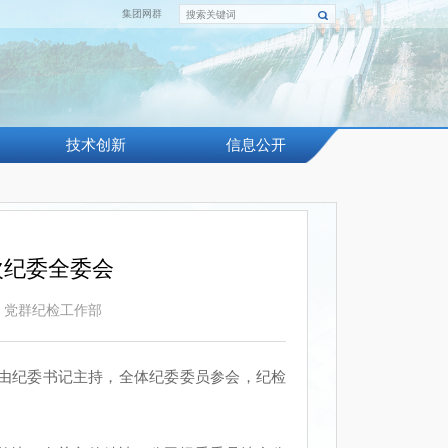
集团网群
技术创新
信息公开
次纪委全委会
：党群纪检工作部
议由纪委书记主持，全体纪委委员参会，纪检