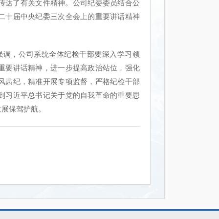
达了有关文件精神。公司纪委委员结合公
二十届中央纪委三次全会上的重要讲话精神
议强调，公司系统全体纪检干部要深入学习领
重要讲话精神，进一步提高政治站位，强化
风肃纪，精准开展专项监督，严格纪检干部
到习近平总书记关于党的自我革命的重要思
发展保驾护航。